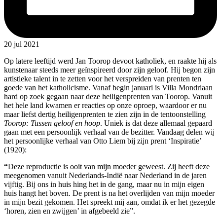
20 jul 2021
Op latere leeftijd werd Jan Toorop devoot katholiek, en raakte hij als
kunstenaar steeds meer geïnspireerd door zijn geloof. Hij begon zijn
artistieke talent in te zetten voor het verspreiden van prenten ten
goede van het katholicisme. Vanaf begin januari is Villa Mondriaan
hard op zoek gegaan naar deze heiligenprenten van Toorop. Vanuit
het hele land kwamen er reacties op onze oproep, waardoor er nu
maar liefst dertig heiligenprenten te zien zijn in de tentoonstelling
Toorop: Tussen geloof en hoop
. Uniek is dat deze allemaal gepaard
gaan met een persoonlijk verhaal van de bezitter. Vandaag delen wij
het persoonlijke verhaal van Otto Liem bij zijn prent ‘Inspiratie’
(1920):
“
Deze reproductie is ooit van mijn moeder geweest. Zij heeft deze
meegenomen vanuit Nederlands-Indië naar Nederland in de jaren
vijftig. Bij ons in huis hing het in de gang, maar nu in mijn eigen
huis hangt het boven. De prent is na het overlijden van mijn moeder
in mijn bezit gekomen. Het spreekt mij aan, omdat ik er het gezegde
‘horen, zien en zwijgen’ in afgebeeld zie”.