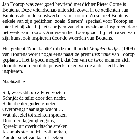
Jan Toorop was zeer goed bevriend met dichter Pieter Cornelis
Boutens. Deze vriendschap uitte zich zowel in de gedichten van
Boutens als in de kunstwerken van Toorop. Zo schreef Boutens
enkele van zijn gedichten, zoals ‘Sterren’, speciaal voor Toorop en
later liet hij zich bij het schrijven van zijn poëzie ook inspireren door
het werk van Toorop. Andersom liet Toorop zich bij het maken van
zijn kunst ook inspireren door de woorden van Boutens.
Het gedicht ‘Nacht-stilte’ uit de dichtbundel
Vergeten liedjes
(1909)
van Boutens wordt nogal eens naast de prent
Inspiratie
van Toorop
geplaatst. Het is goed mogelijk dat één van de twee mannen zich
door de woorden of de penseelstreken van de ander heeft laten
inspireren.
Nacht-stilte
Stil, wees stil: op zilvren voeten
Schrijdt de stilte door den nacht,
Stilte die der goden groeten
Overbrengt naar lage wacht …
Wat niet ziel tot ziel kon spreken
Door der dagen ijl gegons,
Spreekt uit overluchtsche streken,
Klaar als ster in licht zoû breken,
Zonder smet van taal of teeken